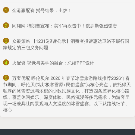
1
​金港赢配资 摇号结果，出炉！
2
​同翔网 特朗普宣布：美军再次击中！俄罗斯强烈谴责
3
​众银策略 【12315投诉公示】消费者投诉惠达卫浴不履行国
家规定的三包义务问题
4
​火配资 视觉与美学的融合：总结PPT设计
5
​万宝优配 呼伦贝尔 2026 年春节冰雪旅游路线推荐2026年春
节期间，呼伦贝尔以“极寒雪原+民俗盛宴”为核心亮点，依托得天
独厚的冰雪资源与浓郁的少数民族文化，打造四条差异化核心路
线，覆盖休闲娱乐、深度体验、民俗沉浸等多元需求，为游客呈
现一场兼具壮阔景观与人文温度的冰雪盛宴。以下从路线细节、
核心