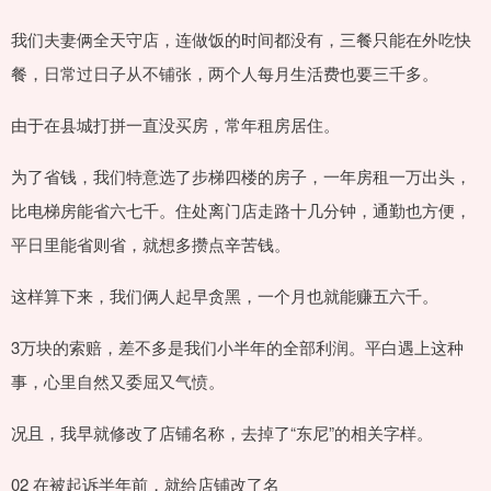
我们夫妻俩全天守店，连做饭的时间都没有，三餐只能在外吃快
餐，日常过日子从不铺张，两个人每月生活费也要三千多。
由于在县城打拼一直没买房，常年租房居住。
为了省钱，我们特意选了步梯四楼的房子，一年房租一万出头，
比电梯房能省六七千。住处离门店走路十几分钟，通勤也方便，
平日里能省则省，就想多攒点辛苦钱。
这样算下来，我们俩人起早贪黑，一个月也就能赚五六千。
3万块的索赔，差不多是我们小半年的全部利润。平白遇上这种
事，心里自然又委屈又气愤。
况且，我早就修改了店铺名称，去掉了“东尼”的相关字样。
02 在被起诉半年前，就给店铺改了名