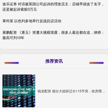
途乐证券 对话被英国公司起诉的理发店主：店铺早就改了名字，
还是被起诉索赔3万元
掌尚策 以色列多地举行反战抗议活动
展鹏配资 《逐玉》突遭大规模泄露，很多人最近都在追，律师：
最高可判10年
推荐资讯
钱龙配资 烟台大姐拆迁分115平房，收房懵了！套内才65平，50平公摊谁能忍？