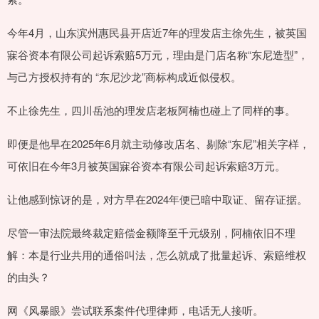
今年4月，山东滨州惠民县开店近7年的理发店主徐先生，被英国
寐谷资本有限公司起诉索赔5万元，理由是门店名称“东尼造型”，
与己方授权持有的 “东尼沙龙”商标构成近似侵权。
不止徐先生，四川岳池的理发店老板阿楠也碰上了同样的事。
即便是他早在2025年6月就主动修改店名、剔除“东尼”相关字样，
可依旧在今年3月被英国寐谷资本有限公司起诉索赔3万元。
让他感到惊讶的是，对方早在2024年便已暗中取证、留存证据。
尽管一审法院最终裁定赔偿金额降至千元级别，阿楠依旧不理
解：本是行业共用的通俗叫法，怎么就成了批量起诉、索赔维权
的由头？
网《风暴眼》尝试联系案件代理律师，电话无人接听。