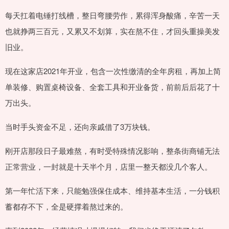
每天扛着电锤打线槽，整日弯腰劳作，累得浑身酸痛，辛苦一天
也就挣两三百元，又累又不划算，实在熬不住，才回头重操美发
旧业。
现在这家店2021年开业，包含一次性缴清的全年房租，再加上简
单装修、购置桌椅设备、全套工具和开业备货，前前后后花了十
万出头。
当时手头资金不足，还向亲戚借了3万块钱。
刚开店那段日子最难熬，有时受特殊情况影响，整条街商铺无法
正常营业，一封就是十天半个月，店里一整天都没几个客人。
第一年忙活下来，只能勉强保住成本、维持基本生活，一分钱积
蓄都存不下，全是硬撑着熬过来的。