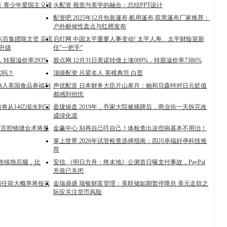
命︱青少年爱国主义读
火配资 视觉与美学的融合：总结PPT设计
配资吧 2025年12月包装篷布,船用篷布,双黑篷布厂家推荐：
户外耐候性盘点与红榜发布
 东百集团陈文坚 后流
启灯网 中国太平重要人事变动! 太平人寿、太平财险迎新
升级
任“一把手”
，转股溢价率293%
股点网 12月31日美诺转债上涨009%，转股溢价率7386%
实吗？
顶级配资 吕梁名人 英模典范 白普
i纳入美国食品券福利
声优配音 日本财务大臣片山皋月：她和贝森特对日元贬值
都感到担忧
将从14亿缩水到52
盈珑操盘 2019年，乔家大院被摘牌后，商业街一天拆完改
成绿化道
，宫腔镜缝合术将曼
金赢中心 别再自己吓自己！体检查出这些病基本不用治！
掌上世界 2026年试管检查选择指南：四川幸福好孕科技推
荐
A连续拖后腿，比
安信 《明日方舟：终末地》公测首日曝支付事故，PayPal
充值已关闭
席到任前大概率将按兵
金瑞鼎盛 瑞银财富管理：美联储如期暂停降息 美元走软之
际应关注货币风险