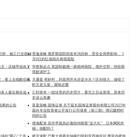
”总部，施工已全面铺
景逸策略 俄罗斯国防部发布消息称，受安全局势影响， 5
月9日的红场阅兵将彻底取
店主：店铺早就改了
华楚新起点 英国制裁俄一家精神病院，俄外交部：快给斯
塔默请护工
议，看上去残酷但戳
天通盈 煮虾时，到底用开水还是冷水？区别很大，做错了
虾又老又柴，腥味还重
很多人最近都在追，
汇利资本 一组珍贵的历史照片，看完之后会发现，原来历
史这么有趣
结果的公告
富盈策略 国海证券 关于延长国海证券股份有限公司2025年
面向专业投资者公开发行公司债券（第三期）簿记建档时
间的公告
维海配资 高市早苗急赶着给特朗普“送大礼”，日本网民炸
锅：他配吗？
场的“暖心”之选
桥宜速配 巴黎大师赛辛纳横扫阿利亚西姆夺冠 携室内硬地