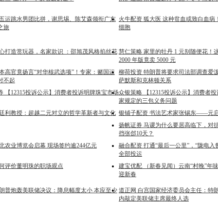
十五运跳水男团比拼，谢思埸、陈艾森领衔广东
火牛配资 狐大医 这种贫血或致白血病
之旅
细胞
匠心打造赏玩器，名家款识 ：邵旭茂风格掐丝花
慧仁策略 家里的牡丹 1 元别随便花！这
2000 年版竟卖 5000 元
日本高官竟扬言“对华核武选项”！专家：赌国运
柳荷投资 特朗普将要求司法部调查爱
付不起
萨默斯和克林顿关系
 【12315投诉公示】消费者投诉明牌珠宝市场
众银策略 【12315投诉公示】消费者
家规定的三包义务问题
颜廷利教授：超越二元对立的哲学革新者与文化
银铺子配资 书法艺术家张锡东——元启
扬帆证券 马谡为什么要居高临下，对
挡张郃10天？
北农业博览会启幕 现场签约逾244亿元
融合配资 打通“最后一公里”，“陇电入
全部投运
如何评价董明珠的职场观点
建宝优配 （新春见闻）云南“村晚”年
迎新春
特朗普炮轰美联储决议：降息幅度太小 本应至少
道正网 白宫国家经济委员会主任：特
内敲定美联储主席最终人选