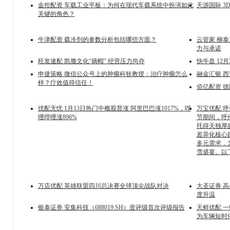
金控配资 车载工业平板：为何在现代车载系统中扮演如此
天源国际 
关键的角色？
牛津配资 载冷剂的参数分析包括哪些方面？
云管家 柳
力与承诺
旺发速配 凯撒文化“摘帽” 经营压力尚存
快牛盘 12
申捷策略 微信公众号上的肿瘤科狄教授：治疗肿瘤怎么
融金汇银 
样？疗效值得信任！
佰亿配资 
优配无忧 1月13日热门中概股普涨 阿里巴巴涨1017%，哔
万宝优配 呼
哩哔哩涨896%
节期间，呼
托得天独厚
差异化核心
多元需求，
雪盛宴。以
万店优配 英雄联盟四川总决赛全球顶尖战队对决
大圣证券 
度升温
银泰证券 安集科技（688019.SH）壹评级首次评级报告
天鲜优配 一
为车辆短时