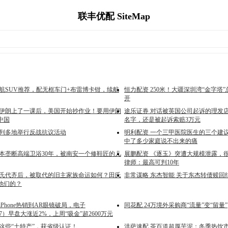
联丰优配 SiteMap
续航SUV推荐，配无框车门+布雷博卡钳，续航
恒力配资 250米！大疆深圳湾“金字塔
开
被伊朗上了一课后，美国开始抄作业！要用伊朗
途乐证券 对话被英国公司起诉的理发
中国
名字，还是被起诉索赔3万元
色列多地举行反战抗议活动
明利配资 一个三甲医院医生的三个建
中了多少家庭说不出来的痛
日本垄断高端卫浴30年，被南安一个修鞋匠的儿
展鹏配资 《逐玉》突遭大规模泄露，
律师：最高可判10年
田氏代齐后，被取代的旧主家族命运如何？田氏
非常谋略 东杰智能 关于东杰转债赎回
他们的？
iPhone热销到AR眼镜破局，电子
同花配 24万境外采购商“流量”变“留量”
997）早盘大涨近2%，上周“吸金”超2600万元
这些“土特产”，获省级认证！
洪萨速配 茶百道超厚芋泥：冬季热饮市