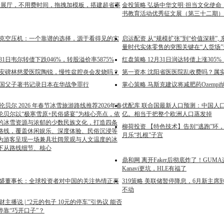
3D展厅，不用费时间，拖拽加模板，搭建超省事
金投策略 弘扬中华文明·担当文化使
书教育活动优秀征文展（第三十二期）
泰克空压机：一个靠谱的选择，源于看得见的实
启运配资 从“规模扩张”到“价值深耕”,
量时代实体零售的突围关键在“人货场”
月31日韦尔转债下跌046%，转股溢价率5875%
红盘策略 12月31日润达转债上涨305%
西安碑林慈爱医院陶锐，慢性盆腔炎会发烧吗？
第一资本 沈阳省医医院乱收费吗？属
德国父子著书记录日本在华战争罪行
掌心策略 马斯克建议将减肥药Ozemp
伦贝尔 2026 年春节冰雪旅游路线推荐2026年春
优配库 联合国最新人口预测：中国人口
伦贝尔以“极寒雪原+民俗盛宴”为核心亮点，依
亿。相当于把整个欧洲人口蒸发掉
的冰雪资源与浓郁的少数民族文化，打造四条
柳荷投资 【特色技术】告别“逃跑”环
路线，覆盖休闲娱乐、深度体验、民俗沉浸等
月乐“扎根”子宫
为游客呈现一场兼具壮阔景观与人文温度的冰
下从路线细节、核心
鼎和网 离开Faker后彻底炸了！GUM
Kanavi更坑，HLE有福了
高盛董事长：全球投资者对中国的关注热情正再
319策略 美联储暂停降息，6月新主
不动
财主播说 | “2元的包子 10元的停车”引热议 能否
停靠“巧开口子”？