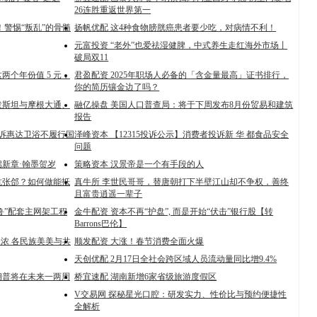
26连胜重返世界第一
！警惕“叛乱”的骨髓
扬帆优配 这4种食物膀胱癌患者要少吃，对病情不利！
元富投资 “老外”也爱祛湿健脾，中式养生走红海外市场丨
破局双11
两个年份值 5 元，
君盈配资 2025年职场人必备的「含金量最高」证书排行，
你的简历镶金边了吗？
泼斯坦与摩根大通、
融亿操盘 美国人口普查局：将于下周发布8月份贸易和建筑
报告
投诉惠达卫浴不履行国
泽峰资本 【12315投诉公示】消费者投诉新 华 都食品安全
问题
新章·翰墨贺岁
策略资本 汉景帝是一个有手段的人
抗张郃？如何做能抵
真牛所 李世民哥哥，替唐朝打下半壁江山却不争权，善终
且富贵逍遥一辈子
鲁”配套主网架工程
金牛配资 资本不再“护盘”, 而是开始“伏击”银行股【转
Barrons巴伦】
味浓 各民族美美与共
顺发配资 大涨！春节消费全面火爆
天创优配 2月17日全社会跨区域人员流动量同比增9.4%
朗普将在未来一两周
桥宜速配 湖南新增6家省级旅游度假区
V交易网 探秘星光口腔：研发实力、性价比与预约便捷性
全解析