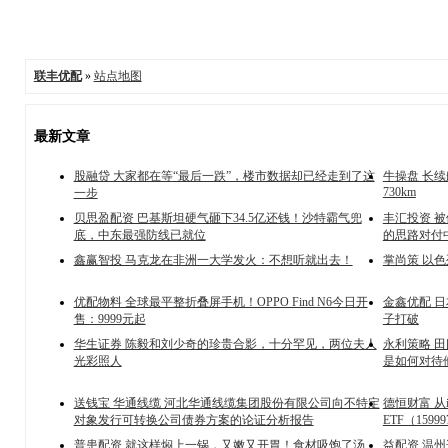
联丰优配
»
站点地图
最新文章
股融贷 大家都在等“最后一跌”，楼市数据却已经走到了这
牛操盘 长
730km
一步
贝思盈配资 巴基斯坦硬气砸下34.5亿还钱！沙特霸气兜
丰汇投资 
底，中东最强防线已就位
的思路对付
鑫赢智投 马克龙在非洲一大学发火：不想听就出去！
掌尚策 以
优配物料 全球最平整折叠屏手机！OPPO Find N6今日开
金鑫优配 
售：9999元起
子打破
华生证券 陈毅和刘少奇的珍贵合影，十分罕见，两位夫人
永利策略 
光彩照人
是如何对待
送钱宝 华通线缆 河北华通线缆集团股份有限公司向不特定
德恒财富 从
对象发行可转换公司债券方案的论证分析报告
ETF（159
普患配资 就这样焖上一锅，又嫩又开胃！食材吸饱了汤
益配资 温州