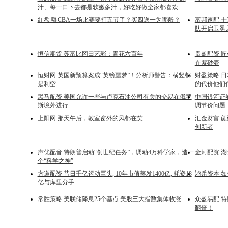
汁、每一口下去都是软嫩多汁，好吃好做全家都喜欢
红盘 曝CBA一场比赛要打五节了？买四送一为哪般？
富邦速配 
队开启卫冕
恒信期货 苏富比冈田艺彩：青花六百年
贵盈配资 
卉紫砂壶
恒财网 英国新预算案成“英镑噩梦”！分析师警告：横竖都
财盈策略 
是利空
的代价他们
黑马配资 美国允许一些与卢克石油公司有关的交易在俄罗
中国银河证券
斯境外进行
调节价问题
上阳网 那天午后，教室窗外的风都在笑
汇金财富 
创新者
声优配音 特朗普启动“创世纪任务”，调动4万科学家，造一
金河配资 湖
个“科学之神”
方道配资 昔日千亿运动巨头, 10年市值蒸发1400亿, 耗资18
鸿岳资本 
亿与库里分手
常胜策略 美联储降息25个基点 美股三大指数集体收涨
众盈易配 
翻倍！