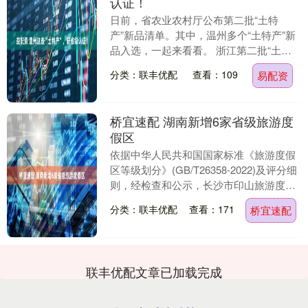
认证！
日前，省农业农村厅公布第二批“土特
产”新品清单。其中，温州多个“土特产”新
品入选，一起来看看。 浙江第二批“土特
产”新品清单 （温州名单） 金线莲 主要产
分类：联丰优配
查看：109
易配资
地：平....
桥宜速配 湖南新增6家省级旅游度
假区
依据中华人民共和国国家标准《旅游度假
区等级划分》(GB/T26358-2022)及评分细
则，经检查和公示，长沙市印山旅游度假
区、衡阳市南岳金月湖旅游度假区、株
分类：联丰优配
查看：171
桥宜速配
洲....
联丰优配文章已加载完成