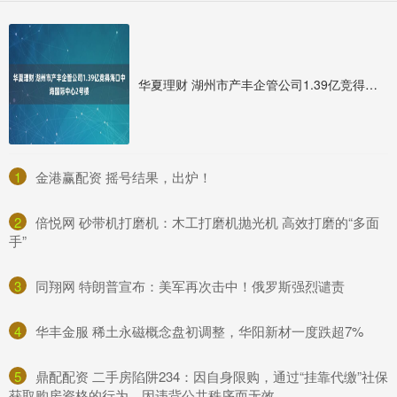
华夏理财 湖州市产丰企管公司1.39亿竞得海口中海国际中心2号楼
1
​金港赢配资 摇号结果，出炉！
2
​倍悦网 砂带机打磨机：木工打磨机抛光机 高效打磨的“多面
手”
3
​同翔网 特朗普宣布：美军再次击中！俄罗斯强烈谴责
4
​华丰金服 稀土永磁概念盘初调整，华阳新材一度跌超7%
5
​鼎配配资 二手房陷阱234：因自身限购，通过“挂靠代缴”社保
获取购房资格的行为，因违背公共秩序而无效。