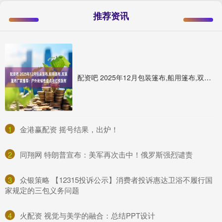
推荐资讯
配资吧 2025年12月包装篷布,船用篷布,双黑篷布厂家推荐：户外耐候性盘点与红榜发布
1
​金港赢配资 摇号结果，出炉！
2
​同翔网 特朗普宣布：美军再次击中！俄罗斯强烈谴责
3
​众银策略 【12315投诉公示】消费者投诉惠达卫浴不履行国
家规定的三包义务问题
4
​火配资 视觉与美学的融合：总结PPT设计