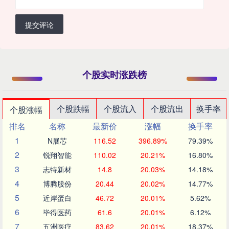
提交评论
个股实时涨跌榜
个股跌幅
个股流入
个股流出
换手率
个股涨幅
排名
名称
最新价
涨幅
换手率
1
N展芯
116.52
396.89%
79.39%
2
锐翔智能
110.02
20.21%
16.80%
3
志特新材
14.8
20.03%
14.18%
4
博腾股份
20.44
20.02%
14.77%
5
近岸蛋白
46.72
20.01%
5.62%
6
毕得医药
61.6
20.01%
6.12%
7
五洲医疗
83.62
20.01%
18.37%