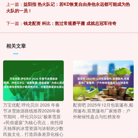
上一篇：
益阳指 热火队记：若KD恢复自由身他永远都可能成为热
火队的一员！
下一篇：
钱龙配资 科比：熬过常规赛平庸 成就总冠军传奇
相关文章
万宝优配 呼伦贝尔 2026 年春
配资吧 2025年12月包装篷布,船
节冰雪旅游路线推荐2026年春
用篷布,双黑篷布厂家推荐：户
节期间，呼伦贝尔以“极寒雪原
外耐候性盘点与红榜发布
+民俗盛宴”为核心亮点，依托得
天独厚的冰雪资源与浓郁的少数
民族文化，打造四条差异化核心