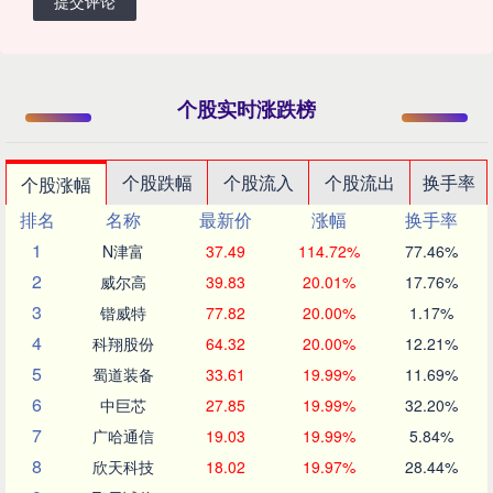
提交评论
个股实时涨跌榜
个股跌幅
个股流入
个股流出
换手率
个股涨幅
排名
名称
最新价
涨幅
换手率
1
N津富
37.49
114.72%
77.46%
2
威尔高
39.83
20.01%
17.76%
3
锴威特
77.82
20.00%
1.17%
4
科翔股份
64.32
20.00%
12.21%
5
蜀道装备
33.61
19.99%
11.69%
6
中巨芯
27.85
19.99%
32.20%
7
广哈通信
19.03
19.99%
5.84%
8
欣天科技
18.02
19.97%
28.44%