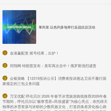
掌尚策 以色列多地举行反战抗议活动
1
​金港赢配资 摇号结果，出炉！
2
​同翔网 特朗普宣布：美军再次击中！俄罗斯强烈谴责
3
​众银策略 【12315投诉公示】消费者投诉惠达卫浴不履行国
家规定的三包义务问题
4
​万宝优配 呼伦贝尔 2026 年春节冰雪旅游路线推荐2026年春
节期间，呼伦贝尔以“极寒雪原+民俗盛宴”为核心亮点，依托得天
独厚的冰雪资源与浓郁的少数民族文化，打造四条差异化核心路