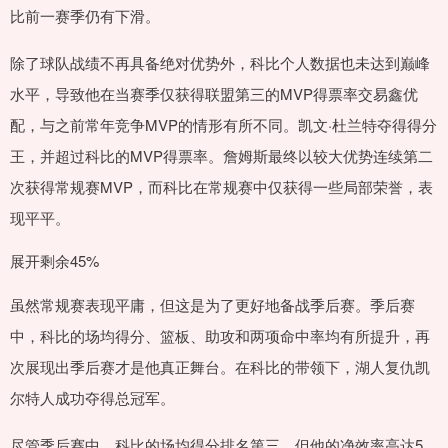
比前一赛季仍有下滑。
除了球队战绩不再具备绝对优势外，科比个人数据也未达到巅峰
水平，导致他在当赛季仅获得联盟第三的MVP得票率交易鑫优
配，与之前常年竞争MVP的情形有所不同。凯文·杜兰特夺得得分
王，并超过科比的MVP得票率。詹姆斯最终以较大优势连续第二
次获得常规赛MVP，而科比在常规赛中仅获得一些局部荣誉，表
现平平。
展开剩余45%
虽然常规赛表现平庸，但这是为了更好地备战季后赛。季后赛
中，科比的场均得分、篮板、助攻和两项命中率均有所提升，再
次展现出季后赛才是他真正舞台。在科比的带领下，湖人复仇凯
尔特人成功夺得总冠军。
尽管季后赛中，科比的场均得分排名第三，但他的净效率高达5.