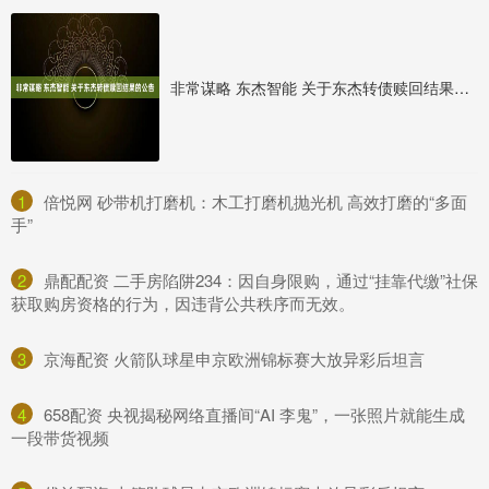
非常谋略 东杰智能 关于东杰转债赎回结果的公告
1
​倍悦网 砂带机打磨机：木工打磨机抛光机 高效打磨的“多面
手”
2
​鼎配配资 二手房陷阱234：因自身限购，通过“挂靠代缴”社保
获取购房资格的行为，因违背公共秩序而无效。
3
​京海配资 火箭队球星申京欧洲锦标赛大放异彩后坦言
4
​658配资 央视揭秘网络直播间“AI 李鬼”，一张照片就能生成
一段带货视频