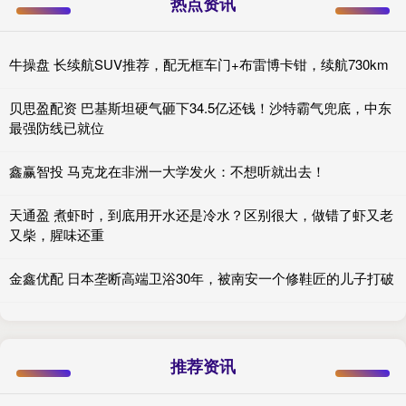
热点资讯
牛操盘 长续航SUV推荐，配无框车门+布雷博卡钳，续航730km
贝思盈配资 巴基斯坦硬气砸下34.5亿还钱！沙特霸气兜底，中东
最强防线已就位
鑫赢智投 马克龙在非洲一大学发火：不想听就出去！
天通盈 煮虾时，到底用开水还是冷水？区别很大，做错了虾又老
又柴，腥味还重
金鑫优配 日本垄断高端卫浴30年，被南安一个修鞋匠的儿子打破
推荐资讯