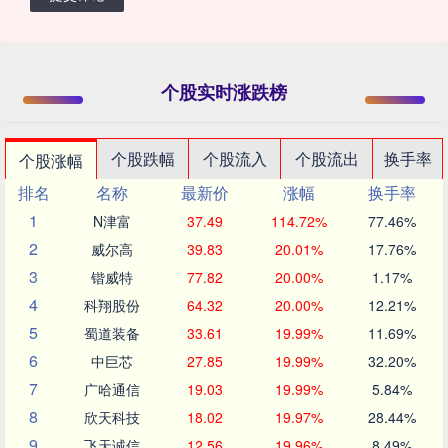
个股实时涨跌榜
个股跌幅
个股流入
个股流出
换手率
个股涨幅
排名
名称
最新价
涨幅
换手率
1
N津富
37.49
114.72%
77.46%
2
威尔高
39.83
20.01%
17.76%
3
锴威特
77.82
20.00%
1.17%
4
科翔股份
64.32
20.00%
12.21%
5
蜀道装备
33.61
19.99%
11.69%
6
中巨芯
27.85
19.99%
32.20%
7
广哈通信
19.03
19.99%
5.84%
8
欣天科技
18.02
19.97%
28.44%
9
飞天诚信
12.56
19.96%
8.49%