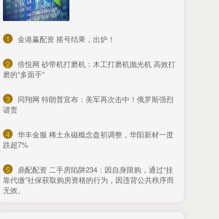
1
​金港赢配资 摇号结果，出炉！
2
​倍悦网 砂带机打磨机：木工打磨机抛光机 高效打
磨的“多面手”
3
​同翔网 特朗普宣布：美军再次击中！俄罗斯强烈
谴责
4
​华丰金服 稀土永磁概念盘初调整，华阳新材一度
跌超7%
5
​鼎配配资 二手房陷阱234：因自身限购，通过“挂
靠代缴”社保获取购房资格的行为，因违背公共秩序而
无效。