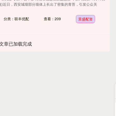
镱泷)近日，西安城墙部分墙体上长出了密集的青苔，引发公众关
分类：联丰优配
查看：209
景盛配资
文章已加载完成
深证成指
14311.01
02%
200.89
1.42%