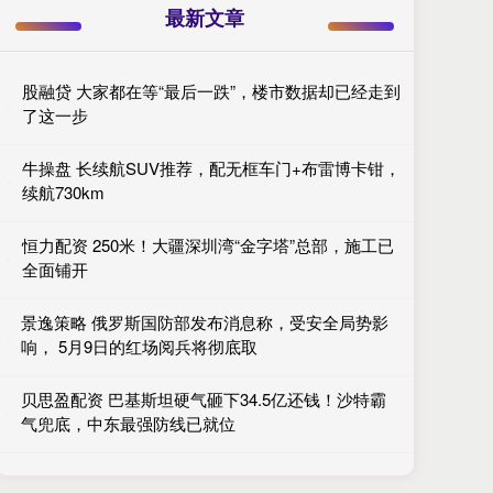
最新文章
股融贷 大家都在等“最后一跌”，楼市数据却已经走到
了这一步
牛操盘 长续航SUV推荐，配无框车门+布雷博卡钳，
续航730km
恒力配资 250米！大疆深圳湾“金字塔”总部，施工已
全面铺开
景逸策略 俄罗斯国防部发布消息称，受安全局势影
响， 5月9日的红场阅兵将彻底取
贝思盈配资 巴基斯坦硬气砸下34.5亿还钱！沙特霸
气兜底，中东最强防线已就位