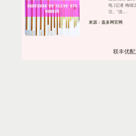
电 (记者 梅
注。“连....
来源：嘉多网官网
联丰优配
上证指数
3940.04
.40
2.13%
39.68
1.