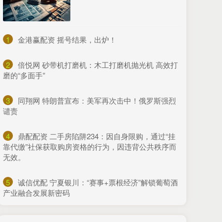
1
​金港赢配资 摇号结果，出炉！
2
​倍悦网 砂带机打磨机：木工打磨机抛光机 高效打
磨的“多面手”
3
​同翔网 特朗普宣布：美军再次击中！俄罗斯强烈
谴责
4
​鼎配配资 二手房陷阱234：因自身限购，通过“挂
靠代缴”社保获取购房资格的行为，因违背公共秩序而
无效。
5
​诚信优配 宁夏银川：“赛事+票根经济”解锁葡萄酒
产业融合发展新密码