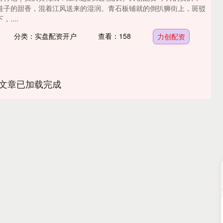
桂子的甜香，混着江风送来的湿润。青石板铺就的倒扒狮街上，斑驳
....
分类：实盘配资开户
查看：158
力创配资
文章已加载完成
沪深300
4702.88
.93%
51.57
1.11%