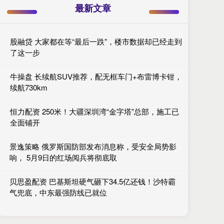
最新文章
股融贷 大家都在等“最后一跌”，楼市数据却已经走到
了这一步
牛操盘 长续航SUV推荐，配无框车门+布雷博卡钳，
续航730km
恒力配资 250米！大疆深圳湾“金字塔”总部，施工已
全面铺开
景逸策略 俄罗斯国防部发布消息称，受安全局势影
响， 5月9日的红场阅兵将彻底取
贝思盈配资 巴基斯坦硬气砸下34.5亿还钱！沙特霸
气兜底，中东最强防线已就位