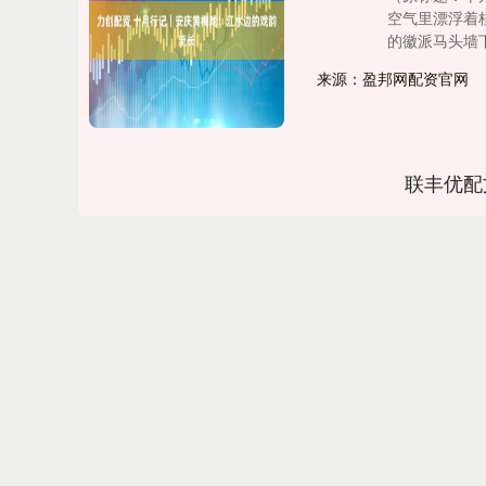
空气里漂浮着
的徽派马头墙下，
来源：盈邦网配资官网
联丰优配
深证成指
14382.02
.35
0.78%
271.89
1