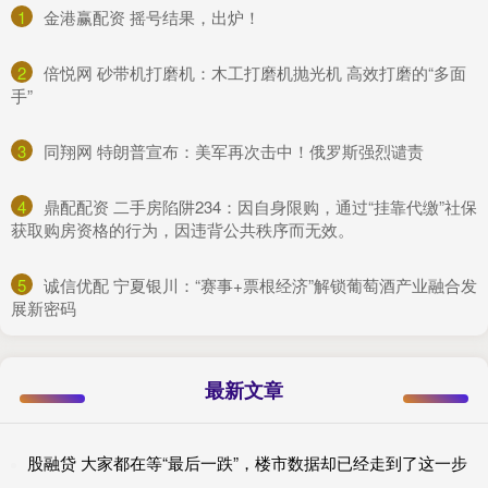
1
​金港赢配资 摇号结果，出炉！
2
​倍悦网 砂带机打磨机：木工打磨机抛光机 高效打磨的“多面
手”
3
​同翔网 特朗普宣布：美军再次击中！俄罗斯强烈谴责
4
​鼎配配资 二手房陷阱234：因自身限购，通过“挂靠代缴”社保
获取购房资格的行为，因违背公共秩序而无效。
5
​诚信优配 宁夏银川：“赛事+票根经济”解锁葡萄酒产业融合发
展新密码
最新文章
股融贷 大家都在等“最后一跌”，楼市数据却已经走到了这一步