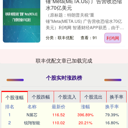
锤”Meta(META.US) 广告营收恐缩
水70亿美元
（原标题：特朗普关税“重
锤”Meta(META.US) 广告营收恐缩水70亿
美元）利鸿网 智通财经APP获悉，由于美
国总统唐纳德·特朗普对中国征收的严厉关
分类：联丰优配
查看：91
利鸿网
税影响....
联丰优配文章已加载完成
个股实时涨跌榜
个股跌幅
个股流入
个股流出
换手率
个股涨幅
排名
名称
最新价
涨幅
换手率
1
N展芯
116.52
396.89%
79.39%
2
锐翔智能
110.02
20.21%
16.80%