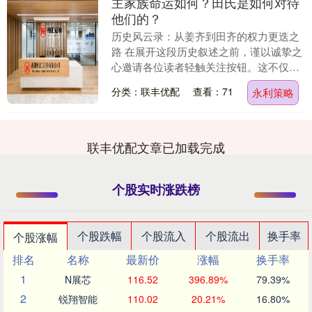
主家族命运如何？田氏是如何对待
他们的？
历史风云录：从姜齐到田齐的权力更迭之
路 在展开这段历史叙述之前，谨以诚挚之
心邀请各位读者轻触关注按钮。这不仅便
于您参与后续的精彩讨论与知识分享，更
分类：联丰优配
查看：71
永利策略
能让您获得独特....
联丰优配文章已加载完成
个股实时涨跌榜
个股跌幅
个股流入
个股流出
换手率
个股涨幅
排名
名称
最新价
涨幅
换手率
1
N展芯
116.52
396.89%
79.39%
2
锐翔智能
110.02
20.21%
16.80%