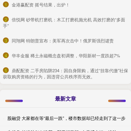
1
​金港赢配资 摇号结果，出炉！
2
​倍悦网 砂带机打磨机：木工打磨机抛光机 高效打磨的“多面
手”
3
​同翔网 特朗普宣布：美军再次击中！俄罗斯强烈谴责
4
​华丰金服 稀土永磁概念盘初调整，华阳新材一度跌超7%
5
​鼎配配资 二手房陷阱234：因自身限购，通过“挂靠代缴”社保
获取购房资格的行为，因违背公共秩序而无效。
最新文章
股融贷 大家都在等“最后一跌”，楼市数据却已经走到了这一步