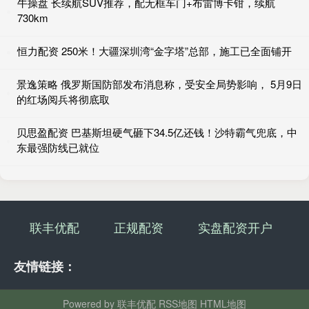
牛操盘 长续航SUV推荐，配无框车门+布雷博卡钳，续航
730km
恒力配资 250米！大疆深圳湾“金字塔”总部，施工已全面铺开
景逸策略 俄罗斯国防部发布消息称，受安全局势影响， 5月9日
的红场阅兵将彻底取
贝思盈配资 巴基斯坦硬气砸下34.5亿还钱！沙特霸气兜底，中
东最强防线已就位
联丰优配
正规配资
实盘配资开户
友情链接：
Powered by
联丰优配
RSS地图
HTML地图